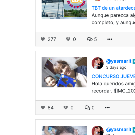
TBT de un atardec
Aunque parezca alg
completo, y aunque
277
0
5
@yasmarit
3 days ago
CONCURSO JUEVES 
Hola queridos ami
recordar. ![IMG_20
84
0
0
@yasmarit