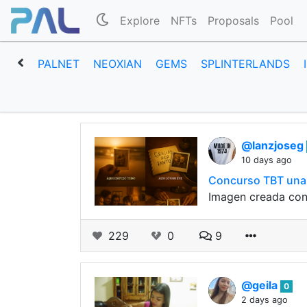
Explore
NFTs
Proposals
Pool
PALNET
NEOXIAN
GEMS
SPLINTERLANDS
@lanzjoseg
10 days ago
Concurso TBT una f
Imagen creada con
229
0
9
@geila
0
2 days ago