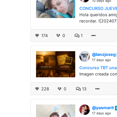
10 days ago
CONCURSO JUEVES
Hola queridos ami
recordar. ![20240
174
0
1
@lanzjoseg
17 days ago
Concurso TBT una f
Imagen creada con
228
0
13
@yasmarit
17 days ago