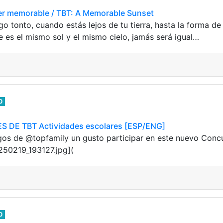
er memorable / TBT: A Memorable Sunset
o tonto, cuando estás lejos de tu tierra, hasta la forma de
 es el mismo sol y el mismo cielo, jamás será igual…
0
DE TBT Actividades escolares [ESP/ENG]
gos de @topfamily un gusto participar en este nuevo Con
250219_193127.jpg](
0