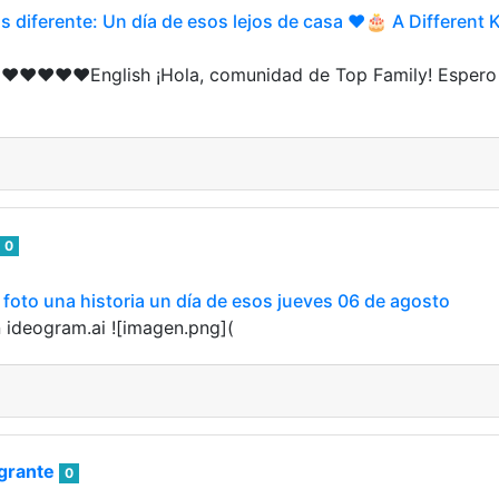
diferente: Un día de esos lejos de casa ❤️🎂 A Different 
❤️❤️❤️❤️❤️English ¡Hola, comunidad de Top Family! Espero
0
oto una historia un día de esos jueves 06 de agosto
 ideogram.ai ![imagen.png](
rante
0