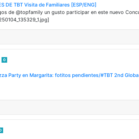
DE TBT Visita de Familiares [ESP/ENG]
gos de @topfamily un gusto participar en este nuevo Con
250104_135329_1.jpg]
e
0
zza Party en Margarita: fotitos pendientes/#TBT 2nd Global
0