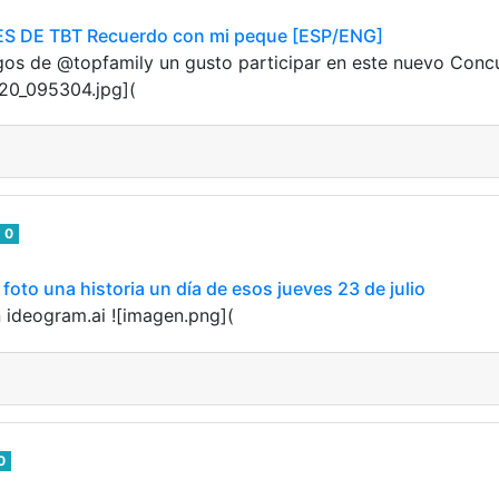
 DE TBT Recuerdo con mi peque [ESP/ENG]
gos de @topfamily un gusto participar en este nuevo Con
720_095304.jpg](
0
oto una historia un día de esos jueves 23 de julio
 ideogram.ai ![imagen.png](
0