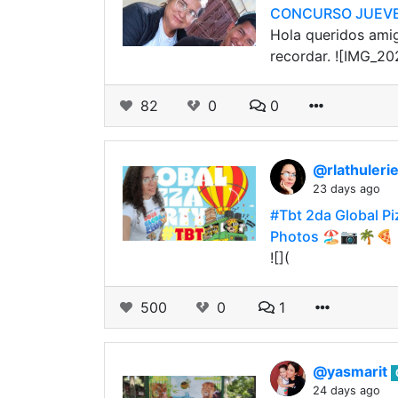
CONCURSO JUEVES 
Hola queridos ami
recordar. ![IMG_20
82
0
0
@rlathuleri
23 days ago
#Tbt 2da Global Pi
Photos 🏖📷🌴🍕
![](
500
0
1
@yasmarit
24 days ago