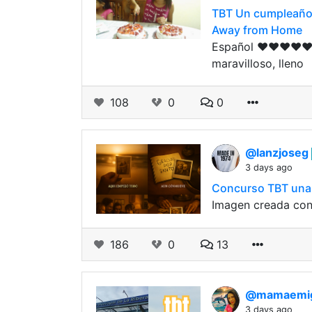
TBT Un cumpleaños 
Away from Home
Español ❤️❤️❤️❤️❤️
maravilloso, lleno
108
0
0
@lanzjoseg
3 days ago
Concurso TBT una f
Imagen creada con
186
0
13
@mamaemig
3 days ago