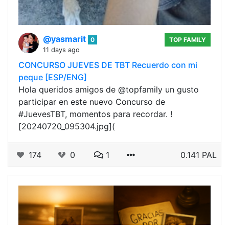
@yasmarit
0
TOP FAMILY
11 days ago
CONCURSO JUEVES DE TBT Recuerdo con mi
peque [ESP/ENG]
Hola queridos amigos de @topfamily un gusto
participar en este nuevo Concurso de
#JuevesTBT, momentos para recordar. !
[20240720_095304.jpg](
174
0
1
0.141 PAL