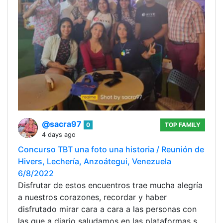
@sacra97
0
TOP FAMILY
4 days ago
Concurso TBT una foto una historia / Reunión de
Hivers, Lechería, Anzoátegui, Venezuela
6/8/2022
Disfrutar de estos encuentros trae mucha alegría
a nuestros corazones, recordar y haber
disfrutado mirar cara a cara a las personas con
las que a diario saludamos en las plataformas s