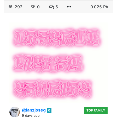
292
0
5
0.025 PAL
@lanzjoseg
0
TOP FAMILY
9 days ago