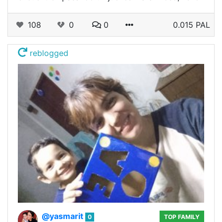
108
0
0
0.015 PAL
reblogged
@yasmarit
0
TOP FAMILY