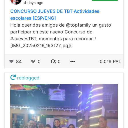
4 days ago
CONCURSO JUEVES DE TBT Actividades
escolares [ESP/ENG]
Hola queridos amigos de @topfamily un gusto
participar en este nuevo Concurso de
#JuevesTBT, momentos para recordar. !
[IMG_20250219_193127.jpg](
84
0
0
0.016 PAL
reblogged