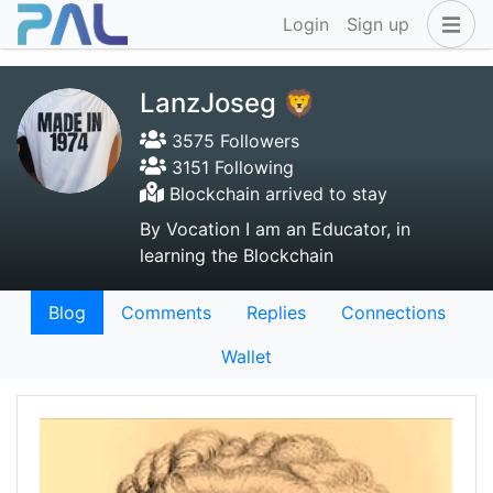
Login
Sign up
LanzJoseg 🦁
3575 Followers
3151 Following
Blockchain arrived to stay
By Vocation I am an Educator, in
learning the Blockchain
Blog
Comments
Replies
Connections
Wallet