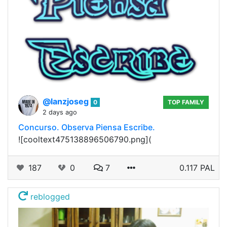
@lanzjoseg
0
TOP FAMILY
2 days ago
Concurso. Observa Piensa Escribe.
![cooltext475138896506790.png](
187
0
7
0.117 PAL
reblogged