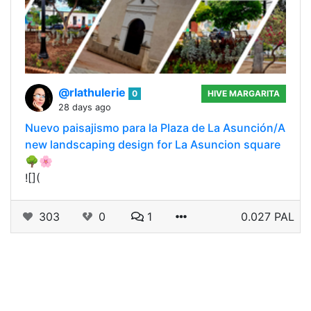
@rlathulerie
0
HIVE MARGARITA
28 days ago
Nuevo paisajismo para la Plaza de La Asunción/A
new landscaping design for La Asuncion square
🌳🌸
![](
303
0
1
0.027 PAL