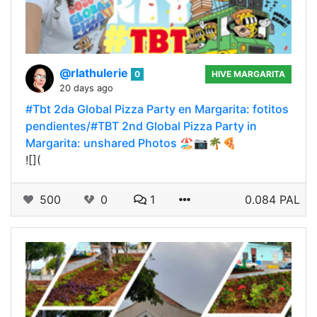
@rlathulerie
0
HIVE MARGARITA
20 days ago
#Tbt 2da Global Pizza Party en Margarita: fotitos
pendientes/#TBT 2nd Global Pizza Party in
Margarita: unshared Photos 🏖📷🌴🍕
![](
500
0
1
0.084 PAL