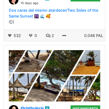
10 days ago
Dos caras del mismo atardecer/Two Sides of the
Same Sunset 🌆 🌊 🥰
![](
532
0
2
0.048 PAL
@rlathulerie
0
HIVE MARGARITA