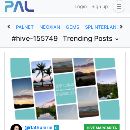
Login
Sign up
PALNET
NEOXIAN
GEMS
SPLINTERLANDS
#hive-155749
Trending Posts
@rlathulerie
0
HIVE MARGARITA