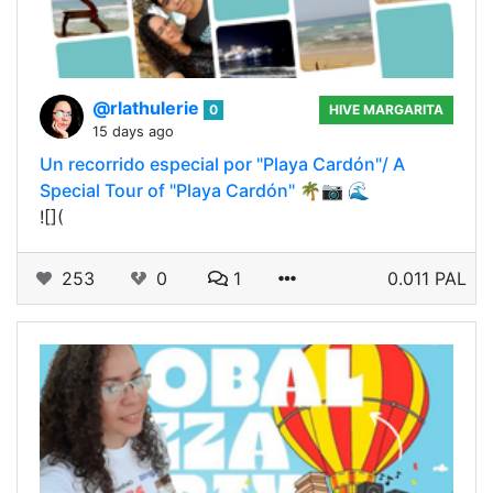
@rlathulerie
0
HIVE MARGARITA
15 days ago
Un recorrido especial por "Playa Cardón"/ A
Special Tour of "Playa Cardón" 🌴📷 🌊
![](
253
0
1
0.011 PAL