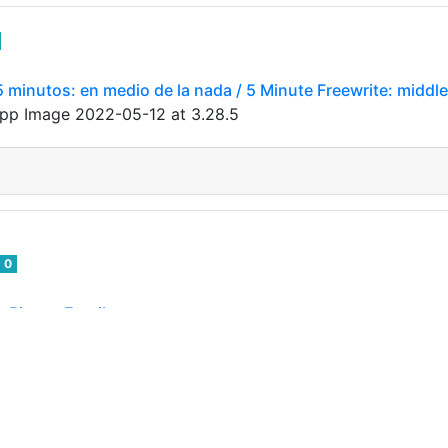
5 minutos: en medio de la nada / 5 Minute Freewrite: midd
hatsApp Image 2022-05-12 at 3.28.5
0
 Piensa Escribe.
896506790.png](