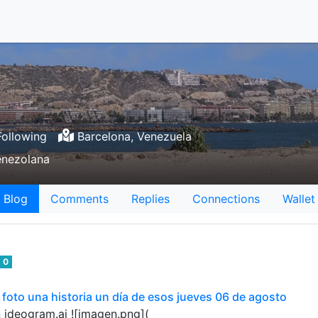
ollowing
Barcelona, Venezuela
enezolana
Blog
Comments
Replies
Connections
Wallet
0
oto una historia un día de esos jueves 06 de agosto
 ideogram.ai ![imagen.png](