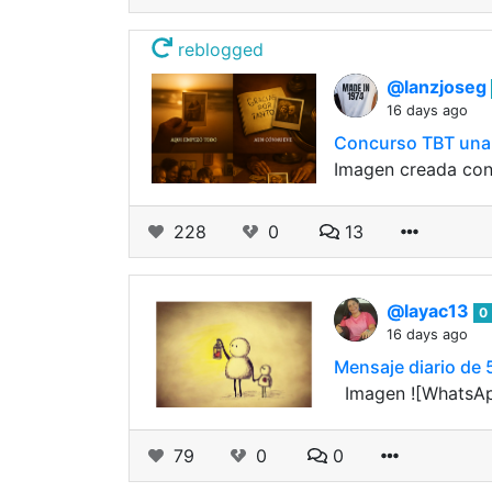
reblogged
@lanzjoseg
16 days ago
Concurso TBT una f
Imagen creada con
228
0
13
@layac13
0
16 days ago
Mensaje diario de 5
​ ​​​ Imagen ​![Wha
79
0
0