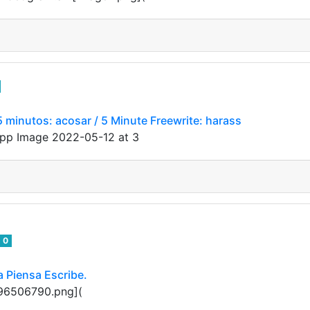
5 minutos: acosar / 5 Minute Freewrite: harass
atsApp Image 2022-05-12 at 3
0
 Piensa Escribe.
896506790.png](