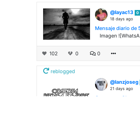
@layac13
0
18 days ago
Mensaje diario de 
​ ​ ​​​ Imagen ​![W
102
0
0
reblogged
@lanzjoseg
21 days ago
Concurso. Observa
![cooltext475138
234
1
12