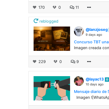
170
0
11
reblogged
@lanzjoseg
9 days ago
Concurso TBT una f
Imagen creada con
229
0
9
@layac13
0
10 days ago
Mensaje diario de 5
​ ​​​ Imagen ​![Wha