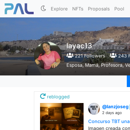
Explore
NFTs
Proposals
Pool
layac13
221 Followers
243 F
Esposa, Mamá, Profesora, V
reblogged
@lanzjoseg
2 days ago
Concurso TBT una f
Imagen creada con