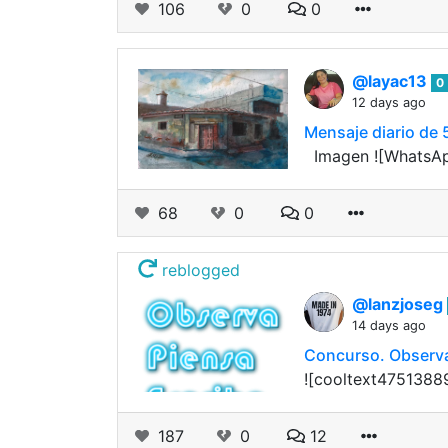
106
0
0
@layac13
0
12 days ago
Mensaje diario de 
​ ​​​ Imagen ​![Wha
68
0
0
reblogged
@lanzjoseg
14 days ago
Concurso. Observa
![cooltext475138
187
0
12