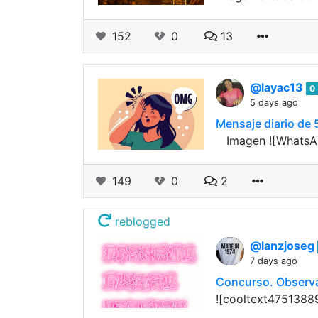
152
0
13
@layac13
0
5 days ago
Mensaje diario de 
​ ​ ​​​ Imagen ​![Wh
149
0
2
reblogged
@lanzjoseg
7 days ago
Concurso. Observa
![cooltext475138