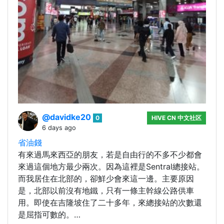
@davidke20
0
HIVE CN 中文社区
6 days ago
省油錢
有來過馬來西亞的朋友，若是自由行的不多不少都會
來過這個地方最少兩次。因為這裡是Sentral總接站。
而我居住在北部的，卻鮮少會來這一邊。主要原因
是，北部以前沒有地鐵，只有一條主幹線公路供車
用。即使在吉隆坡住了二十多年，來總接站的次數還
是屈指可數的。…