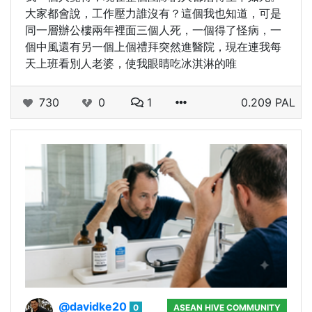
大家都會說，工作壓力誰沒有？這個我也知道，可是
同一層辦公樓兩年裡面三個人死，一個得了怪病，一
個中風還有另一個上個禮拜突然進醫院，現在連我每
天上班看別人老婆，使我眼睛吃冰淇淋的唯
730
0
1
0.209 PAL
@davidke20
0
ASEAN HIVE COMMUNITY