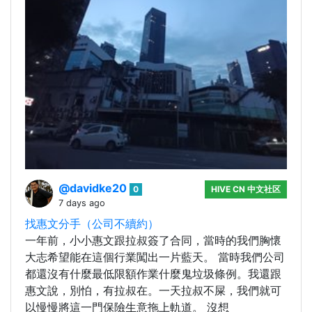
@davidke20
0
HIVE CN 中文社区
7 days ago
找惠文分手（公司不續約）
一年前，小小惠文跟拉叔簽了合同，當時的我們胸懷
大志希望能在這個行業闖出一片藍天。 當時我們公司
都還沒有什麼最低限額作業什麼鬼垃圾條例。我還跟
惠文說，別怕，有拉叔在。一天拉叔不屎，我們就可
以慢慢將這一門保險生意拖上軌道。 沒想