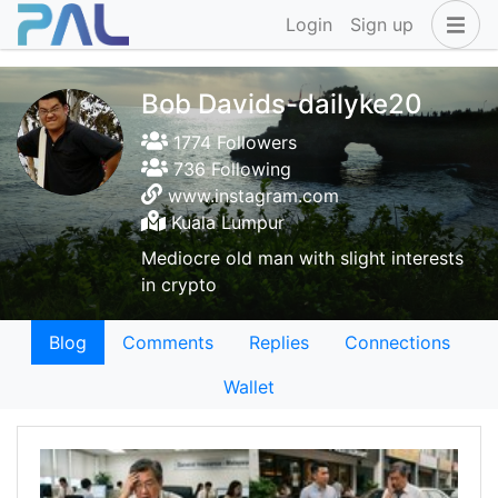
Login
Sign up
Bob Davids-dailyke20
1774 Followers
736 Following
www.instagram.com
Kuala Lumpur
Mediocre old man with slight interests
in crypto
Blog
Comments
Replies
Connections
Wallet