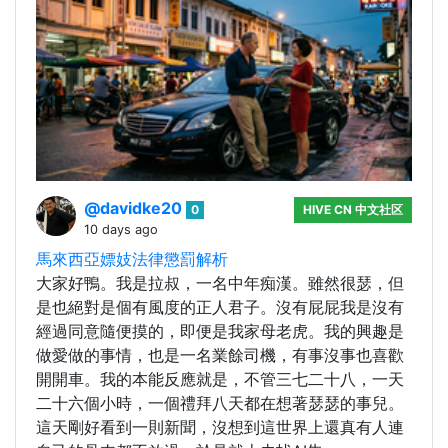
@davidke20
0
HIVE CN 中文社区
10 days ago
馬來西亞嫖妓法律懲罰解析
大家好鴨。我是拉叔，一名中年痴漢。雖然很瑟，但
是也絕對是個有風度的正人君子。沒有屁屁我是沒有
經過同意隨便摸的，即便是我家母老虎。我的興趣是
做愛做的事情，也是一名業餘司機，有事沒事也喜歡
開開車。我的本能反應就是，不管三七二十八，一天
二十六個小時，一個禮拜八天都在想著瑟瑟的事兒。
這天剛好看到一則新聞，沒想到這世界上還真有人連