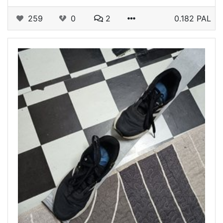
259
0
2
0.182 PAL