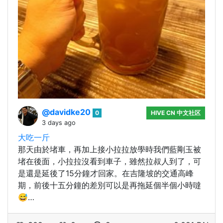
@davidke20
0
HIVE CN 中文社区
3 days ago
大吃一斤
那天由於堵車，再加上接小拉拉放學時我們藍剛玉被
堵在後面，小拉拉沒看到車子，雖然拉叔人到了，可
是還是延後了15分鐘才回家。在吉隆坡的交通高峰
期，前後十五分鐘的差別可以是再拖延個半個小時噠
😅…