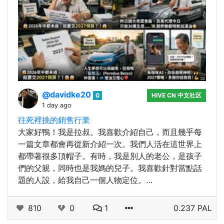
@davidke20
0
HIVE CN 中文社区
1 day ago
往死裡挑的銷售行業
大家好鴨！我是拉叔。我喜歡介紹自己，而且幾乎每
一篇文章都會再從新介紹一次。我們人活在這世界上
都帶著很多頂帽子。有時，我是別人的老公，是孩子
們的父親，同時也是我媽的兒子。我喜歡針對當點話
題的人設，給我自己一個人物定位。…
810
0
1
0.237 PAL