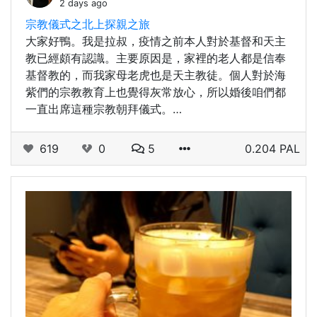
2 days ago
宗教儀式之北上探親之旅
大家好鴨。我是拉叔，疫情之前本人對於基督和天主
教已經頗有認識。主要原因是，家裡的老人都是信奉
基督教的，而我家母老虎也是天主教徒。個人對於海
紫們的宗教教育上也覺得灰常放心，所以婚後咱們都
一直出席這種宗教朝拜儀式。…
619
0
5
0.204 PAL