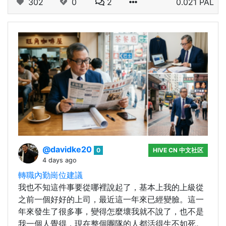
302
0
2
0.021 PAL
@davidke20
0
HIVE CN 中文社区
4 days ago
轉職內勤崗位建議
我也不知這件事要從哪裡說起了，基本上我的上級從
之前一個好好的上司，最近這一年來已經變臉。這一
年來發生了很多事，變得怎麼壞我就不說了，也不是
我一個人覺得，現在整個團隊的人都活得生不如死。