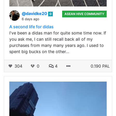
@davidke20
0
ASEAN HIVE COMMUNITY
6 days ago
A second life for didas
I've been a didas man for quite some time now. If
you ask me, I can still recall back all of my
purchases from many many years ago. I used to
spent big bucks on the other…
304
0
4
0.190 PAL