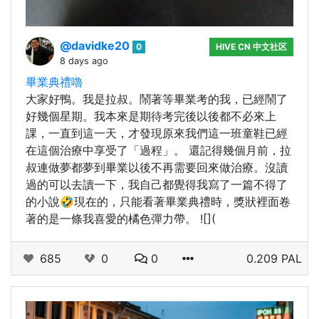
@davidke20
0
HIVE CN 中文社区
8 days ago
畢業典禮嚕
大家好鴨。我是拉叔。鬧著等畢業考的我，已經鬧了
好幾個星期。我本來是期待考完後以後都不必來上
課，一直到這一天，才發現原來我們這一班童鞋已經
在這個治療中享受了「過程」。 還記得幾個月前，拉
叔連做夢都夢到畢業以後不再需要回來做治療。沒讀
過的可以去讀一下，我自己都覺得我寫了一篇不得了
的小說🤣現在的，只能看著畢業典禮時，獎狀裡面卷
著的是一條我喜愛的橘色彈力帶。 ![](
685
0
0
0.209 PAL