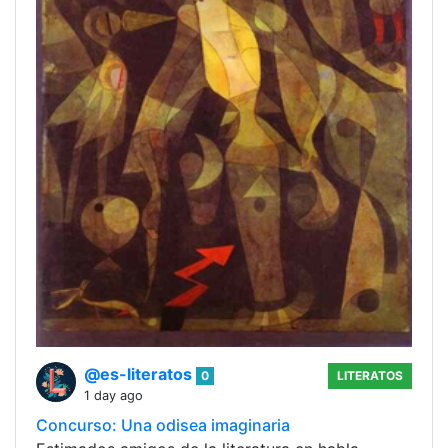
@es-literatos
0
LITERATOS
1 day ago
Concurso: Una odisea imaginaria