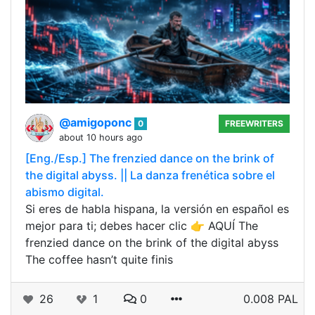
@amigoponc
0
FREEWRITERS
about 10 hours ago
[Eng./Esp.] The frenzied dance on the brink of
the digital abyss. || La danza frenética sobre el
abismo digital.
Si eres de habla hispana, la versión en español es
mejor para ti; debes hacer clic 👉 AQUÍ The
frenzied dance on the brink of the digital abyss
The coffee hasn’t quite finis
26
1
0
0.008 PAL