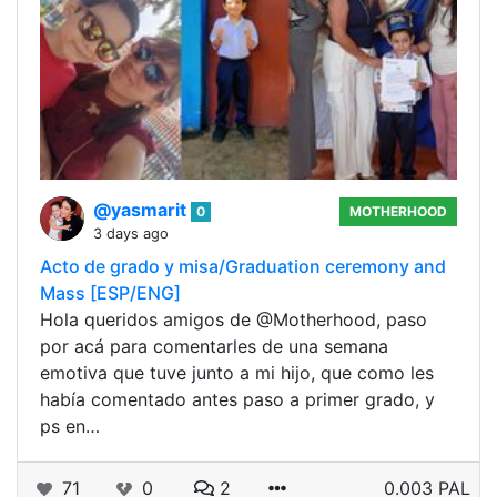
@yasmarit
0
MOTHERHOOD
3 days ago
Acto de grado y misa/Graduation ceremony and
Mass [ESP/ENG]
Hola queridos amigos de @Motherhood, paso
por acá para comentarles de una semana
emotiva que tuve junto a mi hijo, que como les
había comentado antes paso a primer grado, y
ps en…
71
0
2
0.003 PAL