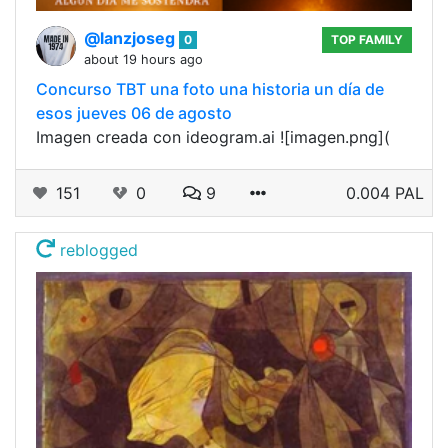
@lanzjoseg
0
TOP FAMILY
about 19 hours ago
Concurso TBT una foto una historia un día de
esos jueves 06 de agosto
Imagen creada con ideogram.ai ![imagen.png](
151
0
9
0.004 PAL
reblogged