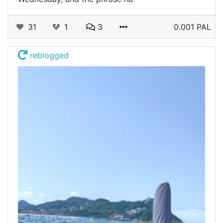
31
1
3
0.001 PAL
reblogged