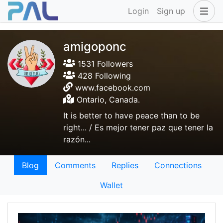
Login
Sign up
amigoponc
1531 Followers
428 Following
www.facebook.com
Ontario, Canada.
It is better to have peace than to be
right... / Es mejor tener paz que tener la
razón...
Blog
Comments
Replies
Connections
Wallet