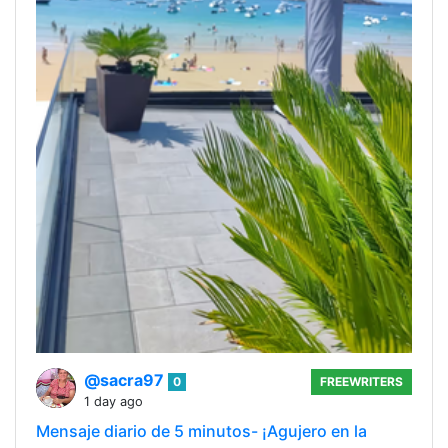
@sacra97
0
FREEWRITERS
1 day ago
Mensaje diario de 5 minutos- ¡Agujero en la