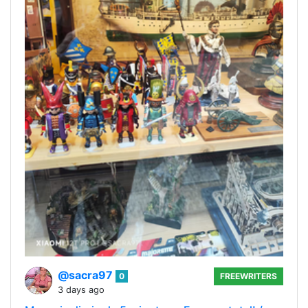
@sacra97
0
FREEWRITERS
3 days ago