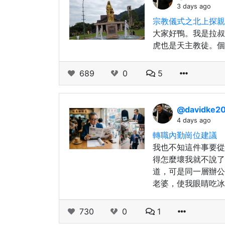
3 days ago
宗教儀式之北上探親
大家好鴨。我是拉叔
虎也是天主教徒。個
689
0
5
@davidke2
4 days ago
轉職內勤崗位建議
我也不知這件事要從
得怎麼壞我就不說了
道，可是同一層辦公
老婆，使我眼睛吃冰
730
0
1