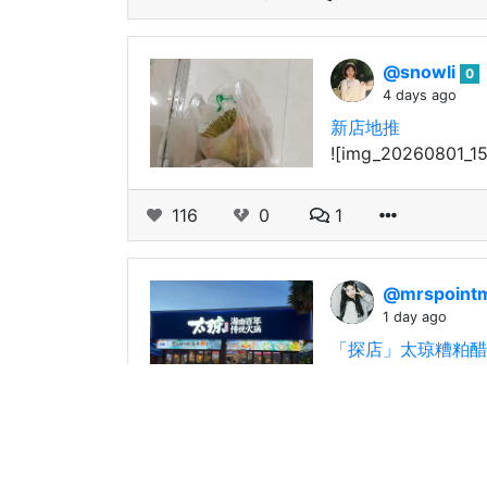
@snowli
0
4 days ago
新店地推
![img_20260801_1
116
0
1
@mrspoint
1 day ago
「探店」太琼糟粕醋火
![IMG_5822.jpeg](
175
0
1