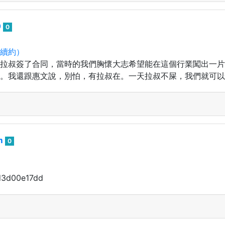
0
0
續約）
拉叔簽了合同，當時的我們胸懷大志希望能在這個行業闖出一片
。我還跟惠文說，別怕，有拉叔在。一天拉叔不屎，我們就可以
m
0
d3d00e17dd