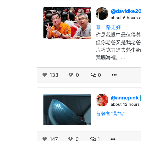
@davidke2
about 6 hours 
哥一路走好
你是我眼中最值得尊
但你老爸又是我老爸
片巧克力進去熱牛奶
我腦海裡。…
133
0
0
@annepink
about 12 hours
替老爸“背锅”
147
0
1