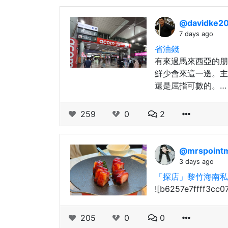
@davidke2
7 days ago
省油錢
有來過馬來西亞的朋
鮮少會來這一邊。主
還是屈指可數的。…
259
0
2
@mrspoint
3 days ago
「探店」黎竹海南私
![b6257e7ffff3cc0
205
0
0