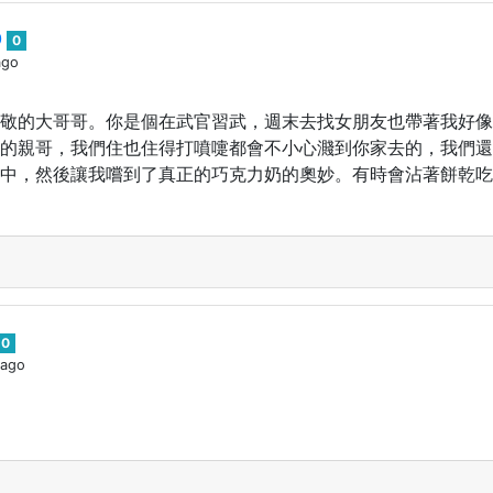
0
0
ago
敬的大哥哥。你是個在武官習武，週末去找女朋友也帶著我好像
的親哥，我們住也住得打噴嚏都會不小心濺到你家去的，我們還
中，然後讓我嚐到了真正的巧克力奶的奧妙。有時會沾著餅乾吃
0
 ago