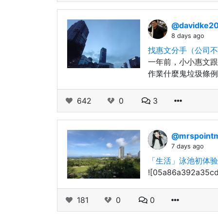
@davidke2
8 days ago
找惠文分手（公司不
一年前，小小惠文跟
作業什麼鬼垃圾條例
642
0
3
@mrspoint
7 days ago
「生活」泳池初体验
![05a86a392a35c
181
0
0