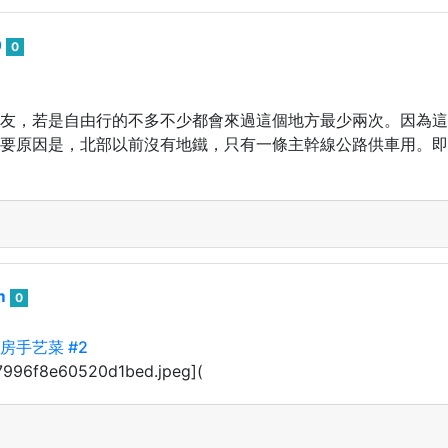
0
0
友，若是自由行的不多不少都會來過這個地方最少兩次。因為這裡是
要原因是，北部以前沒有地鐵，只有一條主幹線公路供車用。即
m
0
房手艺菜 #2
7996f8e60520d1bed.jpeg](