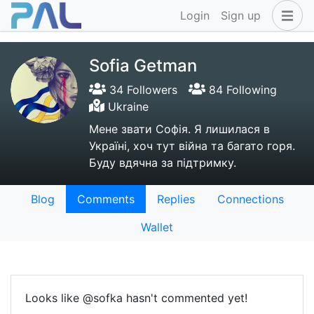
Login
Sign up
Sofia Getman
34 Followers
84 Following
Ukraine
Мене звати Софія. Я лишилася в
Україні, хоч тут війна та багато горя.
Буду вдячна за підтримку.
Blog
Comments
Replies
Connections
Wallet
Looks like @sofka hasn't commented yet!