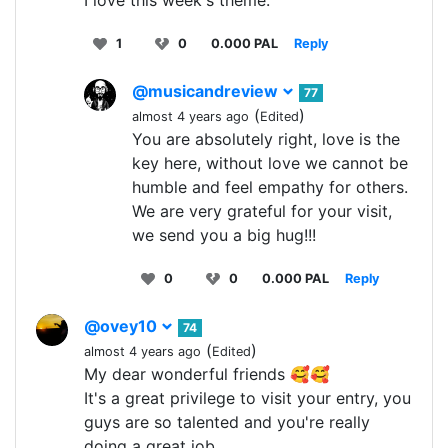
1
0
0.000 PAL
Reply
@musicandreview
77
(
)
almost 4 years ago
Edited
You are absolutely right, love is the
key here, without love we cannot be
humble and feel empathy for others.
We are very grateful for your visit,
we send you a big hug!!!
0
0
0.000 PAL
Reply
@ovey10
74
(
)
almost 4 years ago
Edited
My dear wonderful friends 🥰🥰
It's a great privilege to visit your entry, you
guys are so talented and you're really
doing a great job..