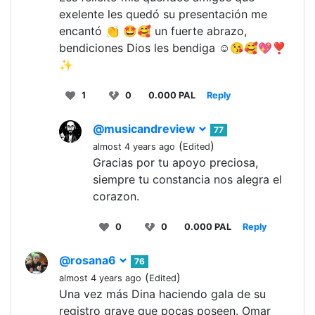
exelente les quedó su presentación me
encantó 👏 🤩🥰 un fuerte abrazo,
bendiciones Dios les bendiga ☺️😘🥰💖❣️
✨
1
0
0.000 PAL
Reply
@musicandreview
77
(
)
almost 4 years ago
Edited
Gracias por tu apoyo preciosa,
siempre tu constancia nos alegra el
corazon.
0
0
0.000 PAL
Reply
@rosana6
76
(
)
almost 4 years ago
Edited
Una vez más Dina haciendo gala de su
registro grave que pocas poseen. Omar