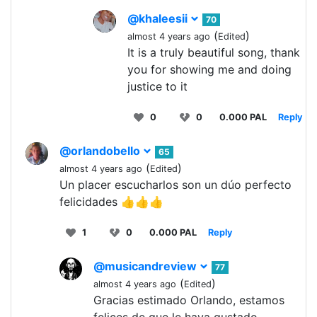
@khaleesii
70
(
)
almost 4 years ago
Edited
It is a truly beautiful song, thank
you for showing me and doing
justice to it
0
0
0.000 PAL
Reply
@orlandobello
65
(
)
almost 4 years ago
Edited
Un placer escucharlos son un dúo perfecto
felicidades 👍👍👍
1
0
0.000 PAL
Reply
@musicandreview
77
(
)
almost 4 years ago
Edited
Gracias estimado Orlando, estamos
felices de que le haya gustado