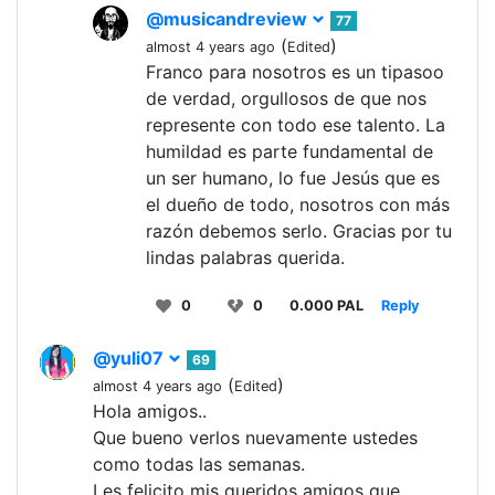
@musicandreview
77
(
)
almost 4 years ago
Edited
Franco para nosotros es un tipasoo
de verdad, orgullosos de que nos
represente con todo ese talento. La
humildad es parte fundamental de
un ser humano, lo fue Jesús que es
el dueño de todo, nosotros con más
razón debemos serlo. Gracias por tu
lindas palabras querida.
0
0
0.000 PAL
Reply
@yuli07
69
(
)
almost 4 years ago
Edited
Hola amigos..
Que bueno verlos nuevamente ustedes
como todas las semanas.
Les felicito mis queridos amigos que