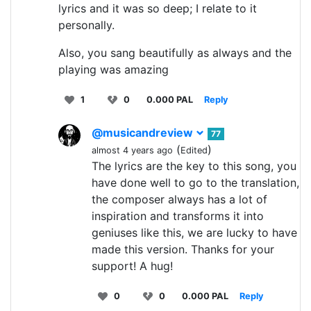
lyrics and it was so deep; I relate to it
personally.
Also, you sang beautifully as always and the
playing was amazing
1
0
0.000 PAL
Reply
@musicandreview
77
(
)
almost 4 years ago
Edited
The lyrics are the key to this song, you
have done well to go to the translation,
the composer always has a lot of
inspiration and transforms it into
geniuses like this, we are lucky to have
made this version. Thanks for your
support! A hug!
0
0
0.000 PAL
Reply