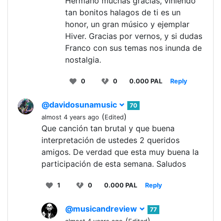
Hermano muchas gracias, viniendo
tan bonitos halagos de ti es un
honor, un gran músico y ejemplar
Hiver. Gracias por vernos, y si dudas
Franco con sus temas nos inunda de
nostalgia.
0
0
0.000 PAL
Reply
@davidosunamusic
70
(
)
almost 4 years ago
Edited
Que canción tan brutal y que buena
interpretación de ustedes 2 queridos
amigos. De verdad que esta muy buena la
participación de esta semana. Saludos
1
0
0.000 PAL
Reply
@musicandreview
77
(
)