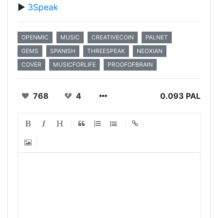
▶️
3Speak
OPENMIC
MUSIC
CREATIVECOIN
PALNET
GEMS
SPANISH
THREESPEAK
NEOXIAN
COVER
MUSICFORLIFE
PROOFOFBRAIN
768
4
0.093 PAL