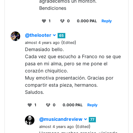
agradecemos un montón.
Bendiciones
1
0
0.000 PAL
Reply
@thelooter
65
(
)
almost 4 years ago
Edited
Demasiado bello.
Cada vez que escucho a Franco no se que
pasa en mi alma, pero se me pone el
corazón chiquitico.
Muy emotiva presentación. Gracias por
compartir esta pieza, hermanos.
Saludos.
1
0
0.000 PAL
Reply
@musicandreview
77
(
)
almost 4 years ago
Edited