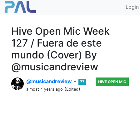
Login
Hive Open Mic Week
127 / Fuera de este
mundo (Cover) By
@musicandreview
@musicandreview
77
HIVE OPEN MIC
(
)
almost 4 years ago
Edited