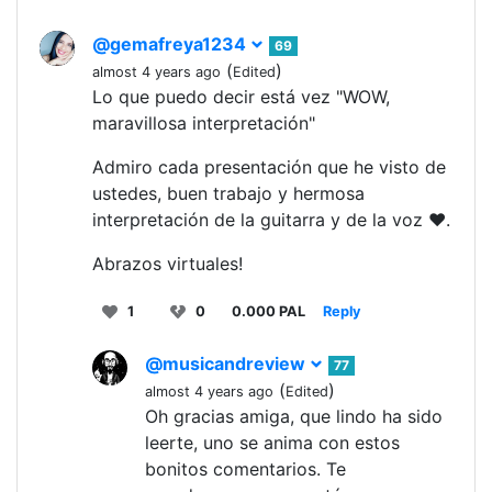
@gemafreya1234
69
(
)
almost 4 years ago
Edited
Lo que puedo decir está vez "WOW,
maravillosa interpretación"
Admiro cada presentación que he visto de
ustedes, buen trabajo y hermosa
interpretación de la guitarra y de la voz ❤️.
Abrazos virtuales!
1
0
0.000 PAL
Reply
@musicandreview
77
(
)
almost 4 years ago
Edited
Oh gracias amiga, que lindo ha sido
leerte, uno se anima con estos
bonitos comentarios. Te