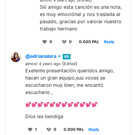
almost 4 years ago
Edited
Siii amigo esta canción es una nota,
es muy emociónal y nos traslada al
pasado, gracias por valorar nuestro
trabajo hermano
0
0
0.000 PAL
Reply
@adrianalara
69
(
)
almost 4 years ago
Edited
Exelente presentación queridos amigo,
hacen un gran equipo,sus voces se
escucharon muy bien, me encantó
escucharlo ,
💕💕💕💕💕💕💕💕💕💕💕💕
Dios les bendiga
1
0
0.000 PAL
Reply