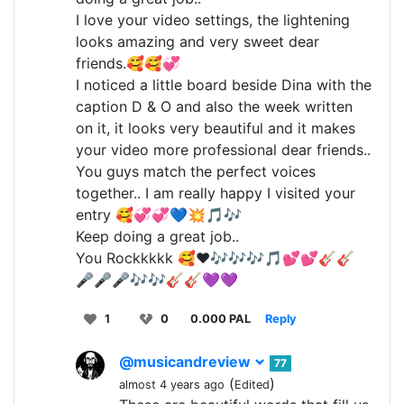
I love your video settings, the lightening
looks amazing and very sweet dear
friends.🥰🥰💞
I noticed a little board beside Dina with the
caption D & O and also the week written
on it, it looks very beautiful and it makes
your video more professional dear friends..
You guys match the perfect voices
together.. I am really happy I visited your
entry 🥰💞💞💙💥🎵🎶
Keep doing a great job..
You Rockkkkk 🥰❤️🎶🎶🎶🎵💕💕🎸🎸
🎤🎤🎤🎶🎶🎸🎸💜💜
1
0
0.000 PAL
Reply
@musicandreview
77
(
)
almost 4 years ago
Edited