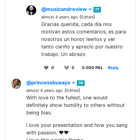
@musicandreview
77
(
)
almost 4 years ago
Edited
Gracias querida, cada dia nos
motivan estos comentarios, es para
nosotros un honor leerlos y ver
tanto cariño y aprecio por nuestro
trabajo. Un abrazo
0
0
0.000 PAL
Reply
@princessbusayo
76
(
)
almost 4 years ago
Edited
With love to the fullest, one would
definitely show humility to others without
being bias.
I love your presentation and how you sang
with passion. ♥️♥️
I love this week's theme.