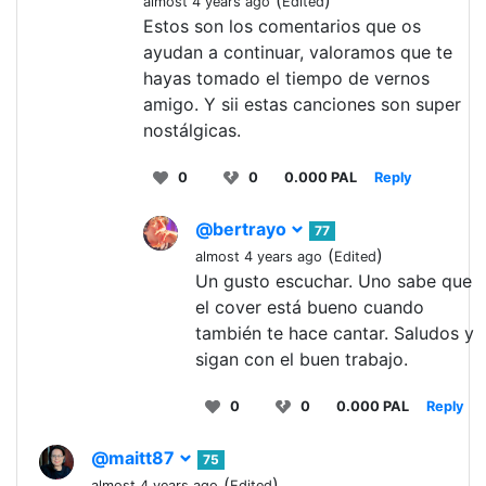
almost 4 years ago
Edited
Estos son los comentarios que os
ayudan a continuar, valoramos que te
hayas tomado el tiempo de vernos
amigo. Y sii estas canciones son super
nostálgicas.
0
0
0.000 PAL
Reply
@bertrayo
77
(
)
almost 4 years ago
Edited
Un gusto escuchar. Uno sabe que
el cover está bueno cuando
también te hace cantar. Saludos y
sigan con el buen trabajo.
0
0
0.000 PAL
Reply
@maitt87
75
(
)
almost 4 years ago
Edited