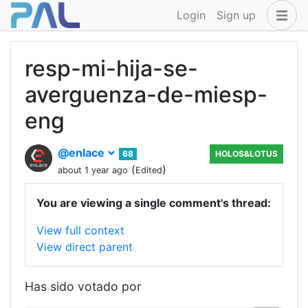
Login
Sign up
resp-mi-hija-se-
averguenza-de-miesp-
eng
@enlace
68
HOLOS&LOTUS
(
)
about 1 year ago
Edited
You are viewing a single comment's thread:
View full context
View direct parent
Has sido votado por