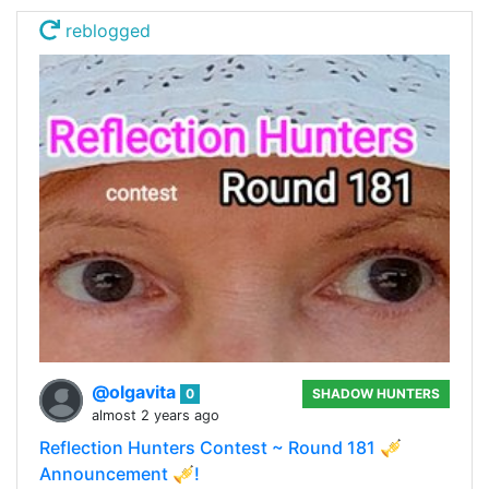
reblogged
@olgavita
0
SHADOW HUNTERS
almost 2 years ago
Reflection Hunters Contest ~ Round 181 🎺
Announcement 🎺!