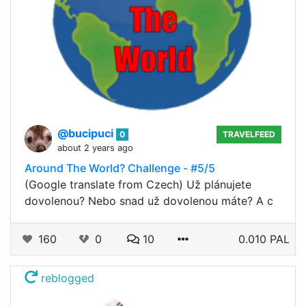
@bucipuci
0
TRAVELFEED
about 2 years ago
Around The World? Challenge - #5/5
(Google translate from Czech) Už plánujete
dovolenou? Nebo snad už dovolenou máte? A c
160
0
10
0.010 PAL
reblogged