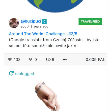
@bucipuci
0
TRAVELFEED
about 2 years ago
Around The World: Challenge - #3/5
(Google translate from Czech) Zúčastnili by jste
se rádi této soutěže ale nevíte jak n
133
0
8
0.009 PAL
reblogged