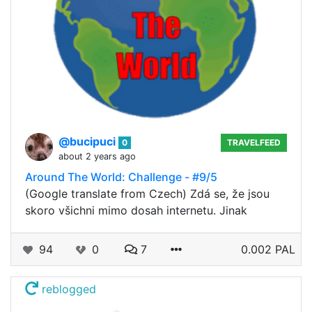
@bucipuci
0
TRAVELFEED
about 2 years ago
Around The World: Challenge - #9/5
(Google translate from Czech) Zdá se, že jsou
skoro všichni mimo dosah internetu. Jinak
94
0
7
0.002 PAL
reblogged