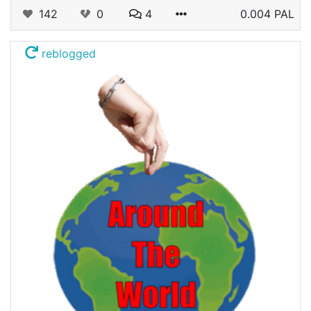
142
0
4
0.004 PAL
reblogged