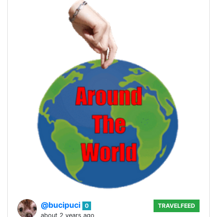
@bucipuci
0
TRAVELFEED
about 2 years ago