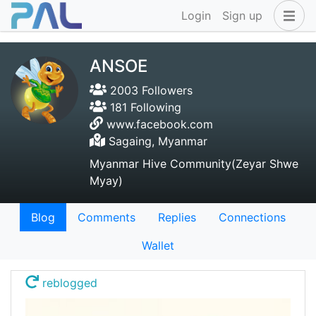
Login
Sign up
ANSOE
2003 Followers
181 Following
www.facebook.com
Sagaing, Myanmar
Myanmar Hive Community(Zeyar Shwe
Myay)
Blog
Comments
Replies
Connections
Wallet
reblogged