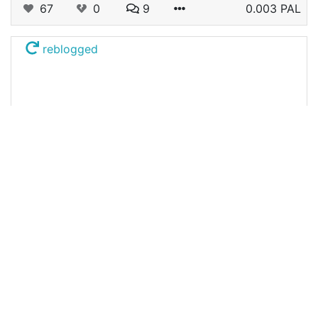
67
0
9
0.003 PAL
reblogged
@bucipuci
0
TRAVELFEED
about 2 years ago
Around The World: Challenge - #52/4
EVALUATION (vyhodnocení)
(Google translate from Czech) Obyčejný nedělní
večer si trochu „okořeníme“, vlastně už
172
0
7
0.213 PAL