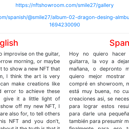
https://nftshowroom.com/smile27/gallery
com/spanish/@smile27/album-02-dragon-desing-alm
1694230090
glish
Span
o improvise on the guitar,
Hoy no quiero hacer 
omorrow morning, or maybe
guitarra, la voy a dej
nt to show a new NFT that
mañana, o depronto m
, I think the art is very
quiero mejor mostra
can make creations like
compré en showroom, m
and error to achieve these
está muy buena, no cu
 give it a little light of
creaciones asi, se neces
to show off my new NFT, I
para lograr estos res
are also for, to tell others
para darle una pequeña 
this NFT and you don't,
también para presumir m
bout it the truth is that it
finalmente para eso t