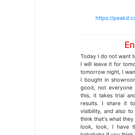
https://peakd.
En
Today I do not want t
I will leave it for t
tomorrow night, I wa
I bought in showroom
good, not everyone 
this, it takes trial 
results. I share it to
visibility, and also 
think that's what they 
look, look, I have 
hahahaha if you think a