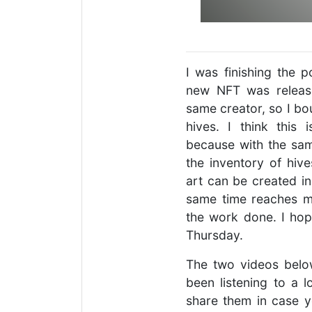
I was finishing the p
new NFT was releas
same creator, so I bou
hives. I think this 
because with the sa
the inventory of hiv
art can be created i
same time reaches m
the work done. I ho
Thursday.
The two videos below
been listening to a lo
share them in case y