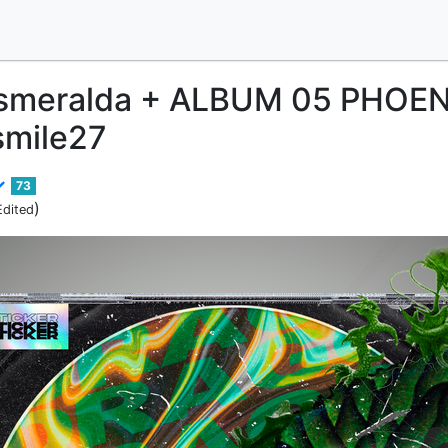
Esmeralda + ALBUM 05 PHOEN
mile27
73
)
Edited