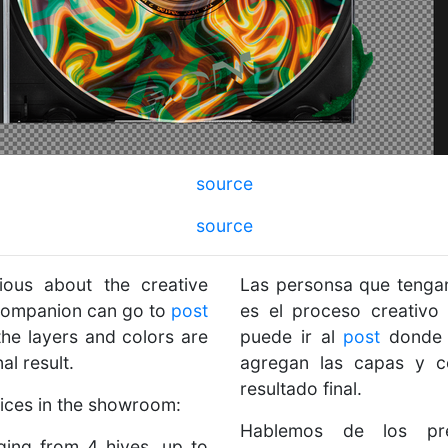
source
source
ous about the creative
Las personsa que tenga
 companion can go to
post
es el proceso creativo
he layers and colors are
puede ir al
post
donde 
al result.
agregan las capas y co
resultado final.
rices in the showroom:
Hablemos de los pr
ging from 4 hives, up to