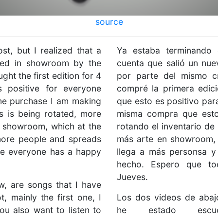
source
ost, but I realized that a
Ya estaba terminando 
ed in showroom by the
cuenta que salió un n
ght the first edition for 4
por parte del mismo c
is positive for everyone
compré la primera edic
me purchase I am making
que esto es positivo par
es is being rotated, more
misma compra que esto
n showroom, which at the
rotando el inventario de
ore people and spreads
más arte en showroom,
pe everyone has a happy
llega a más personsa y 
hecho. Espero que to
Jueves.
, are songs that I have
t, mainly the first one, I
Los dos videos de abaj
ou also want to listen to
he estado escuch