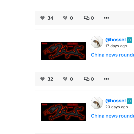
34
0
0
@bossel
0
17 days ago
China news roundu
32
0
0
@bossel
0
20 days ago
China news roundu