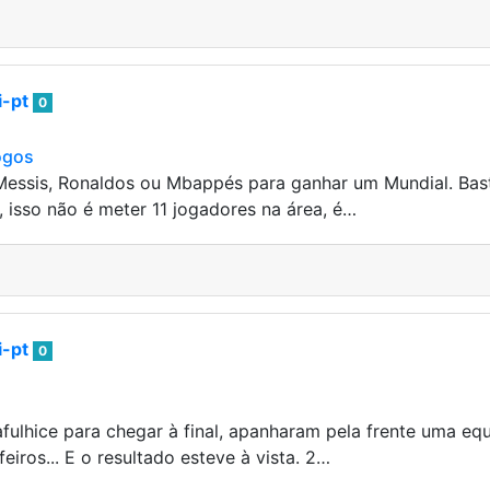
i-pt
0
ogos
 Messis, Ronaldos ou Mbappés para ganhar um Mundial. Bas
 isso não é meter 11 jogadores na área, é…
i-pt
0
afulhice para chegar à final, apanharam pela frente uma eq
feiros... E o resultado esteve à vista. 2…