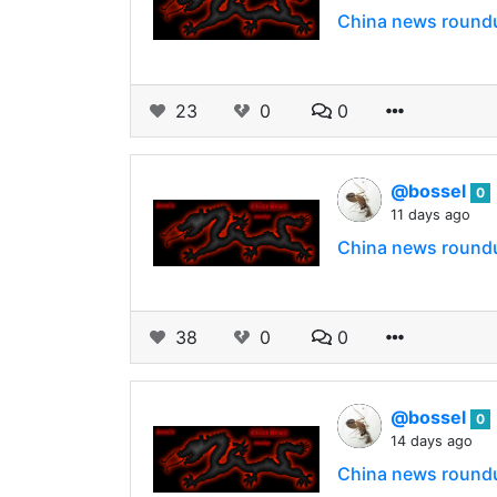
China news round
23
0
0
@bossel
0
11 days ago
China news round
38
0
0
@bossel
0
14 days ago
China news round