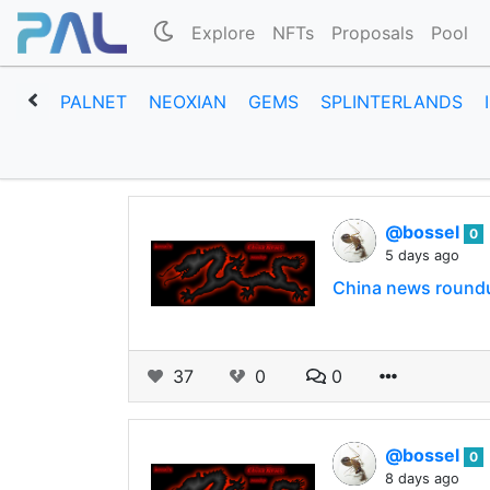
Explore
NFTs
Proposals
Pool
PALNET
NEOXIAN
GEMS
SPLINTERLANDS
@bossel
0
5 days ago
China news roundu
37
0
0
@bossel
0
8 days ago