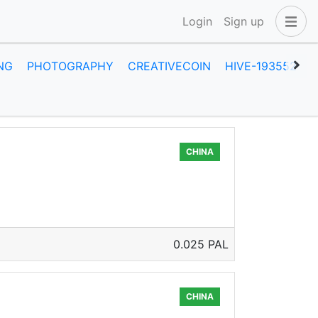
Login
Sign up
NG
PHOTOGRAPHY
CREATIVECOIN
HIVE-193552
A
CHINA
0.025 PAL
CHINA