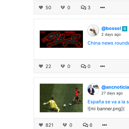
50
0
3
@bossel
0
2 days ago
China news round
22
0
0
@ancnotici
27 days ago
España se va a la s
![mi banner.png](
821
0
6