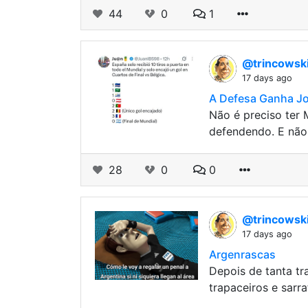
44
0
1
@trincowsk
17 days ago
A Defesa Ganha J
Não é preciso ter
defendendo. E não,
28
0
0
@trincowsk
17 days ago
Argenrascas
Depois de tanta tr
trapaceiros e sarra