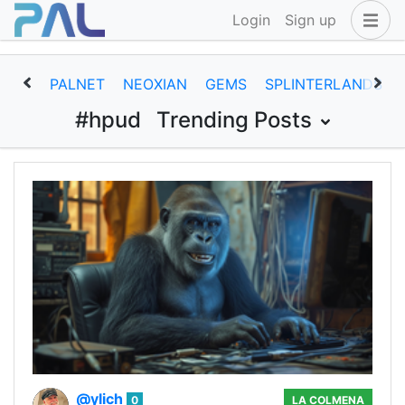
Login
Sign up
PALNET
NEOXIAN
GEMS
SPLINTERLANDS
#hpud
Trending Posts
@ylich
0
LA COLMENA