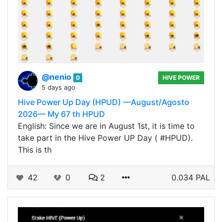
@nenio
0
HIVE POWER
5 days ago
Hive Power Up Day (HPUD) —August/Agosto
2026— My 67 th HPUD
English: Since we are in August 1st, it is time to
take part in the Hive Power UP Day ( #HPUD).
This is th
42
0
2
0.034 PAL