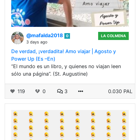
@mafalda2018
0
LA COLMENA
3 days ago
De verdad, ¡verdadita! Amo viajar | Agosto y
Power Up (Es –En)
“El mundo es un libro, y quienes no viajan leen
sólo una página”. (St. Augustine)
119
0
3
0.030 PAL