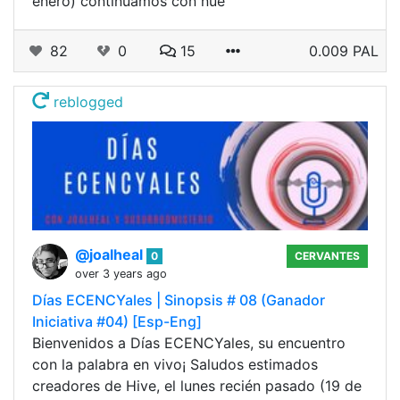
enero) continuamos con nue
82
0
15
0.009 PAL
reblogged
@joalheal
0
CERVANTES
over 3 years ago
Días ECENCYales | Sinopsis # 08 (Ganador
Iniciativa #04) [Esp-Eng]
Bienvenidos a Días ECENCYales, su encuentro
con la palabra en vivo¡ Saludos estimados
creadores de Hive, el lunes recién pasado (19 de