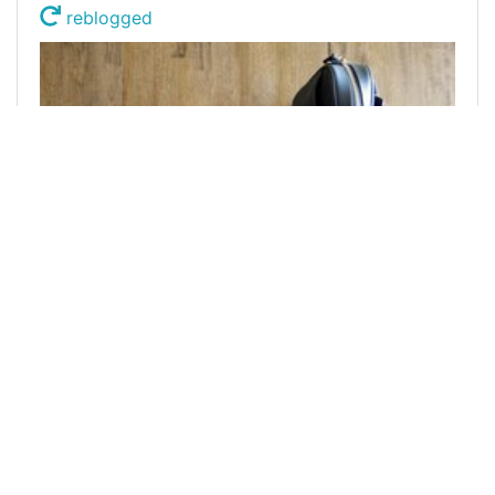
reblogged
@chacald.dcymt
0
WRITING CLUB
over 3 years ago
El karma de Óscar [Esp-Eng]
Mi tío Óscar siempre fue un muchacho
despreocupado, amante de las fiestas, los tragos
y mujeriego. Cuando estudiaba en el colegio