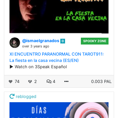
@ismaelgranados
0
SPOOKY ZONE
over 3 years ago
XI ENCUENTRO PARANORMAL CON TAROT911:
La fiesta en la casa vecina (ES/EN)
▶️ Watch on 3Speak Español
74
2
4
0.003 PAL
reblogged