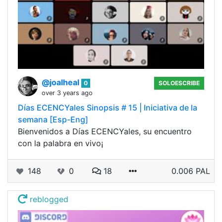
@joalheal
0
SOLOESCRIBE
over 3 years ago
Días ECENCYales Sinopsis # 15 | Iniciativa de la
semana [Esp-Eng]
Bienvenidos a Días ECENCYales, su encuentro
con la palabra en vivo¡
148
0
18
0.006 PAL
reblogged