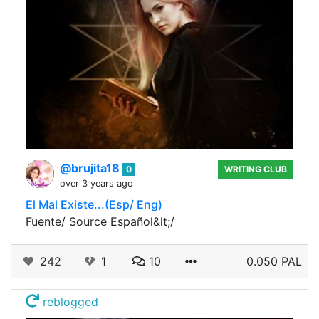
@brujita18
0
WRITING CLUB
over 3 years ago
El Mal Existe...(Esp/ Eng)
Fuente/ Source Español&lt;/
242
1
10
0.050 PAL
reblogged