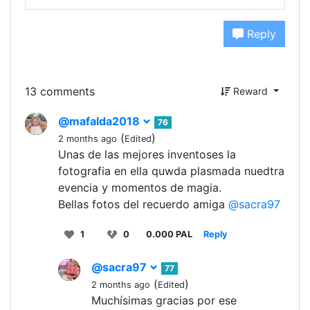
Reply
13 comments
Reward
@mafalda2018
76
(
)
2 months ago
Edited
Unas de las mejores inventoses la
fotografia en ella quwda plasmada nuedtra
evencia y momentos de magia.
Bellas fotos del recuerdo amiga
@sacra97
1
0
0.000 PAL
Reply
@sacra97
77
(
)
2 months ago
Edited
Muchísimas gracias por ese