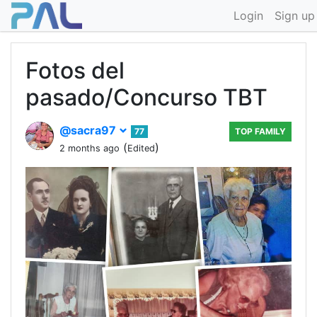
Login
Sign up
Fotos del
pasado/Concurso TBT
@sacra97
77
TOP FAMILY
(
)
2 months ago
Edited