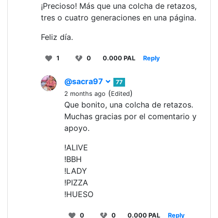
¡Precioso! Más que una colcha de retazos,
tres o cuatro generaciones en una página.
Feliz día.
1
0
0.000 PAL
Reply
@sacra97
77
(
)
2 months ago
Edited
Que bonito, una colcha de retazos.
Muchas gracias por el comentario y
apoyo.
!ALIVE
!BBH
!LADY
!PIZZA
!HUESO
0
0
0.000 PAL
Reply