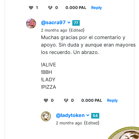
1
0
0.000 PAL
Reply
@sacra97
77
(
)
2 months ago
Edited
Muchas gracias por el comentario y
apoyo. Sin duda y aunque eran mayores
los recuerdo. Un abrazo.
!ALIVE
!BBH
!LADY
!PIZZA
0
0
0.000 PAL
Reply
@ladytoken
54
(
)
2 months ago
Edited