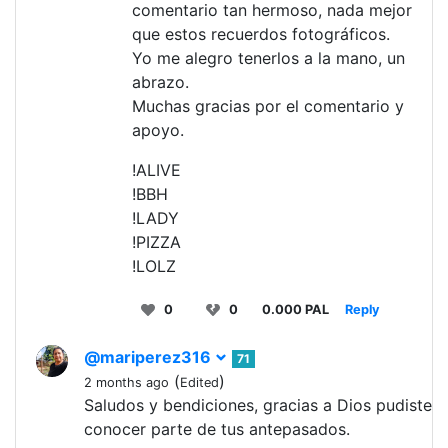
comentario tan hermoso, nada mejor
que estos recuerdos fotográficos.
Yo me alegro tenerlos a la mano, un
abrazo.
Muchas gracias por el comentario y
apoyo.
!ALIVE
!BBH
!LADY
!PIZZA
!LOLZ
0
0
0.000 PAL
Reply
@mariperez316
71
(
)
2 months ago
Edited
Saludos y bendiciones, gracias a Dios pudiste
conocer parte de tus antepasados.