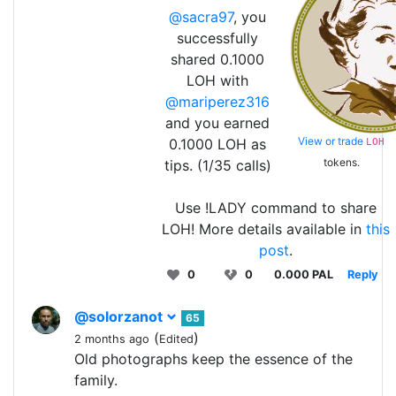
@sacra97
, you
successfully
shared 0.1000
LOH with
@mariperez316
and you earned
View or trade
0.1000 LOH as
LOH
tokens.
tips. (1/35 calls)
Use !LADY command to share
LOH! More details available in
this
post
.
0
0
0.000 PAL
Reply
@solorzanot
65
(
)
2 months ago
Edited
Old photographs keep the essence of the
family.