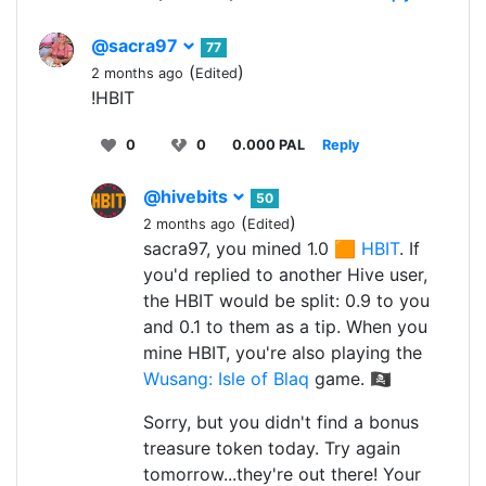
@sacra97
77
(
)
2 months ago
Edited
!HBIT
0
0
0.000 PAL
Reply
@hivebits
50
(
)
2 months ago
Edited
sacra97, you mined 1.0 🟧
HBIT
. If
you'd replied to another Hive user,
the HBIT would be split: 0.9 to you
and 0.1 to them as a tip. When you
mine HBIT, you're also playing the
Wusang: Isle of Blaq
game. 🏴‍☠️
Sorry, but you didn't find a bonus
treasure token today. Try again
tomorrow...they're out there! Your