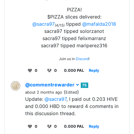
PIZZA!
$PIZZA slices delivered:
@sacra97
tipped
@mafalda2018
(4/15)
sacra97 tipped solorzanot
sacra97 tipped felixmarranz
sacra97 tipped mariperez316
Join us in
Discord
!
0
0
0.000 PAL
Reply
@commentrewarder
75
(
)
about 2 months ago
Edited
Update:
@sacra97
, I paid out 0.203 HIVE
and 0.000 HBD to reward 4 comments in
this discussion thread.
0
0
0.000 PAL
Reply