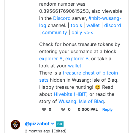
random number was
0.8956617690615253, also viewable
in the
Discord
server,
#hbit-wusang-
log
channel. |
tools
|
wallet
|
discord
|
community
|
daily <><
Check for bonus treasure tokens by
entering your username at a block
explorer A
,
explorer B
, or take a
look at your
wallet
.
There is a
treasure chest of bitcoin
sats
hidden in Wusang: Isle of Blaq.
Happy treasure hunting! 😃 Read
about
Hivebits (HBIT)
or read the
story of
Wusang: Isle of Blaq
.
0
0
0.000 PAL
Reply
@pizzabot
60
(
)
2 months ago
Edited