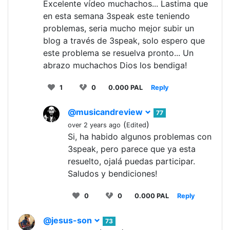
Excelente vídeo muchachos... Lastima que
en esta semana 3speak este teniendo
problemas, seria mucho mejor subir un
blog a través de 3speak, solo espero que
este problema se resuelva pronto... Un
abrazo muchachos Dios los bendiga!
1
0
0.000 PAL
Reply
@musicandreview
77
(
)
over 2 years ago
Edited
Si, ha habido algunos problemas con
3speak, pero parece que ya esta
resuelto, ojalá puedas participar.
Saludos y bendiciones!
0
0
0.000 PAL
Reply
@jesus-son
73