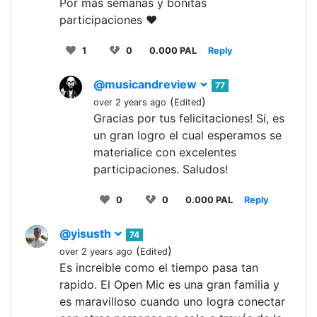
Por mas semanas y bonitas
participaciones ❤️
1
0
0.000 PAL
Reply
@musicandreview
77
(
)
over 2 years ago
Edited
Gracias por tus felicitaciones! Si, es
un gran logro el cual esperamos se
materialice con excelentes
participaciones. Saludos!
0
0
0.000 PAL
Reply
@yisusth
74
(
)
over 2 years ago
Edited
Es increible como el tiempo pasa tan
rapido. El Open Mic es una gran familia y
es maravilloso cuando uno logra conectar