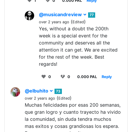
1
0
0.000 PAL
Reply
@musicandreview
77
(
)
over 2 years ago
Edited
Yes, without a doubt the 200th
week is a special event for the
community and deserves all the
attention it can get. We are excited
for the rest of the week. Best
regards!
0
0
0.000 PAL
Reply
@elbuhito
73
(
)
over 2 years ago
Edited
Muchas felicidades por esas 200 semanas,
que gran logro y cuanto trayecto ha vivido
la comunidad, sin duda tendra muchos
mas exitos y cosas grandiosas los espera.