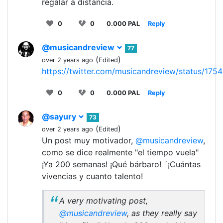
regalar a distancia.
0
0
0.000 PAL
Reply
@musicandreview
77
(
)
over 2 years ago
Edited
https://twitter.com/musicandreview/status/17
0
0
0.000 PAL
Reply
@sayury
73
(
)
over 2 years ago
Edited
Un post muy motivador,
@musicandreview
,
como se dice realmente "el tiempo vuela"
¡Ya 200 semanas! ¡Qué bárbaro! ´¡Cuántas
vivencias y cuanto talento!
A very motivating post,
@musicandreview
, as they really say