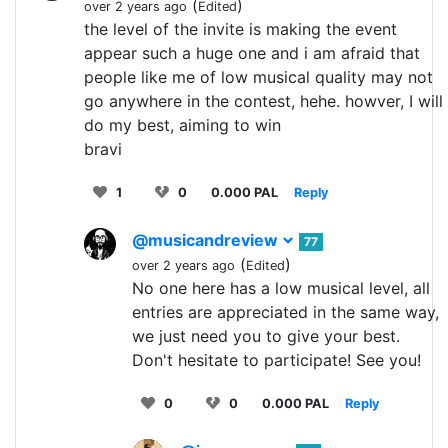
(
)
over 2 years ago
Edited
the level of the invite is making the event
appear such a huge one and i am afraid that
people like me of low musical quality may not
go anywhere in the contest, hehe. howver, I will
do my best, aiming to win
bravi
1
0
0.000 PAL
Reply
@musicandreview
77
(
)
over 2 years ago
Edited
No one here has a low musical level, all
entries are appreciated in the same way,
we just need you to give your best.
Don't hesitate to participate! See you!
0
0
0.000 PAL
Reply