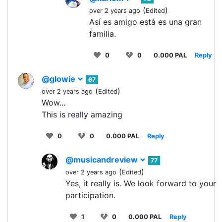
(
)
over 2 years ago
Edited
Así es amigo está es una gran
familia.
0
0
0.000 PAL
Reply
@glowie
67
(
)
over 2 years ago
Edited
Wow...
This is really amazing
0
0
0.000 PAL
Reply
@musicandreview
77
(
)
over 2 years ago
Edited
Yes, it really is. We look forward to your
participation.
1
0
0.000 PAL
Reply