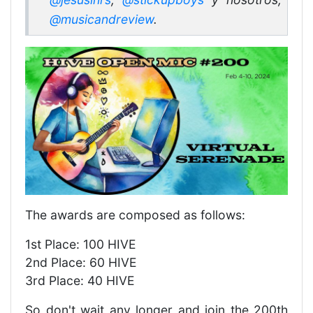
@musicandreview
.
The awards are composed as follows:
1st Place: 100 HIVE
2nd Place: 60 HIVE
3rd Place: 40 HIVE
So don't wait any longer and join the 200th