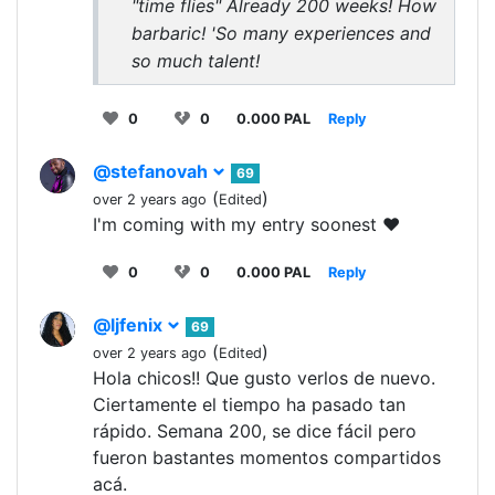
"time flies" Already 200 weeks! How
barbaric! 'So many experiences and
so much talent!
0
0
0.000 PAL
Reply
@stefanovah
69
(
)
over 2 years ago
Edited
I'm coming with my entry soonest ❤️
0
0
0.000 PAL
Reply
@ljfenix
69
(
)
over 2 years ago
Edited
Hola chicos!! Que gusto verlos de nuevo.
Ciertamente el tiempo ha pasado tan
rápido. Semana 200, se dice fácil pero
fueron bastantes momentos compartidos
acá.