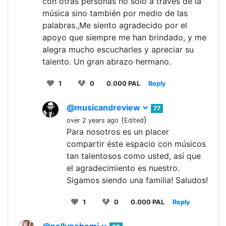
con otras personas no solo a través de la
música sino también por medio de las
palabras.,Me siento agradecido por el
apoyo que siempre me han brindado, y me
alegra mucho escucharles y apreciar su
talento. Un gran abrazo hermano.
1
0
0.000 PAL
Reply
@musicandreview
77
(
)
over 2 years ago
Edited
Para nosotros es un placer
compartir éste espacio con músicos
tan talentosos como usted, así que
el agradecimiento es nuestro.
Sigamos siendo una familia! Saludos!
1
0
0.000 PAL
Reply
@nellynohemi