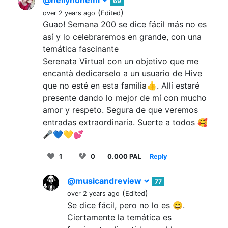
69
(
)
over 2 years ago
Edited
Guao! Semana 200 se dice fácil más no es
así y lo celebraremos en grande, con una
temática fascinante
Serenata Virtual con un objetivo que me
encantà dedicarselo a un usuario de Hive
que no esté en esta familia👍. Allí estaré
presente dando lo mejor de mí con mucho
amor y respeto. Segura de que veremos
entradas extraordinaria. Suerte a todos 🥰
🎤💙💛💕
1
0
0.000 PAL
Reply
@musicandreview
77
(
)
over 2 years ago
Edited
Se dice fácil, pero no lo es 😄.
Ciertamente la temática es