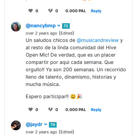
0
0
0.000 PAL
Reply
@nancybmp
72
(
)
over 2 years ago
Edited
Un saludos chicos de
@musicandreview
y
al resto de la linda comunidad del Hive
Open Mic! De verdad, que es un placer
compartir por aqui cada semana. Que
orgullo!! Ya son 200 semanas. Un recorrido
lleno de talento, dinamismo, historias y
mucha música.
Espero participar!! 😃🎉
0
0
0.000 PAL
Reply
@jaydr
70
(
)
over 2 years ago
Edited