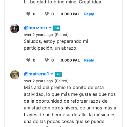
I ll be glad to bring mine. Great idea.
0
0
0.000 PAL
Reply
@henzeru
64
(
)
over 2 years ago
Edited
Saludos, estoy preparando mi
participación, un abrazo.
0
0
0.000 PAL
Reply
@mairene1
76
(
)
over 2 years ago
Edited
Más allá del premio lo bonito de esta
actividad, lo que más me gusta es que nos
da la oportunidad de reforzar lazos de
amistad con otros hivers, de unirnos más a
través de un hermoso detalle, la música es
una de las pocas cosas que se puede