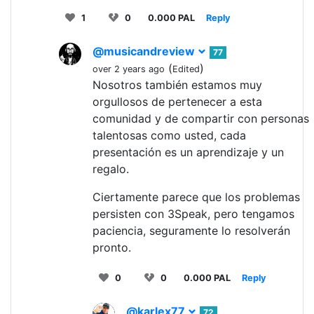
1
0
0.000 PAL
Reply
@musicandreview
77
(
)
over 2 years ago
Edited
Nosotros también estamos muy
orgullosos de pertenecer a esta
comunidad y de compartir con personas
talentosas como usted, cada
presentación es un aprendizaje y un
regalo.
Ciertamente parece que los problemas
persisten con 3Speak, pero tengamos
paciencia, seguramente lo resolverán
pronto.
0
0
0.000 PAL
Reply
@karlex77
72