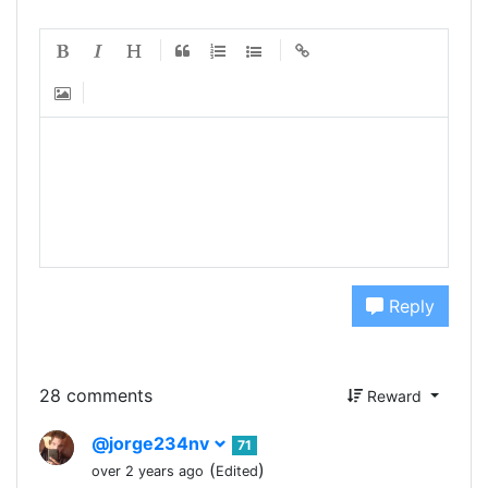
Reply
28 comments
Reward
@jorge234nv
71
(
)
over 2 years ago
Edited