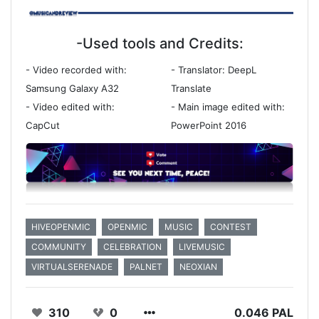
-Used tools and Credits:
- Video recorded with:
- Translator: DeepL
Samsung Galaxy A32
Translate
- Video edited with:
- Main image edited with:
CapCut
PowerPoint 2016
HIVEOPENMIC
OPENMIC
MUSIC
CONTEST
COMMUNITY
CELEBRATION
LIVEMUSIC
VIRTUALSERENADE
PALNET
NEOXIAN
310
0
0.046 PAL