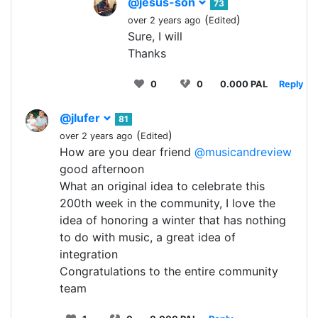
@jesus-son
73
(
)
over 2 years ago
Edited
Sure, I will
Thanks
0
0
0.000 PAL
Reply
@jlufer
81
(
)
over 2 years ago
Edited
How are you dear friend
@musicandreview
good afternoon
What an original idea to celebrate this
200th week in the community, I love the
idea of honoring a winter that has nothing
to do with music, a great idea of
integration
Congratulations to the entire community
team