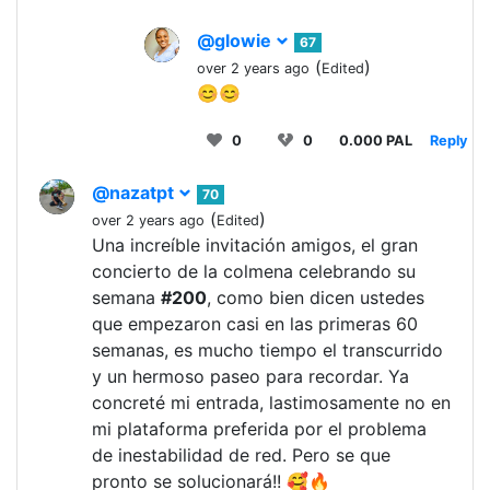
@glowie
67
(
)
over 2 years ago
Edited
😊😊
0
0
0.000 PAL
Reply
@nazatpt
70
(
)
over 2 years ago
Edited
Una increíble invitación amigos, el gran
concierto de la colmena celebrando su
semana
#200
, como bien dicen ustedes
que empezaron casi en las primeras 60
semanas, es mucho tiempo el transcurrido
y un hermoso paseo para recordar. Ya
concreté mi entrada, lastimosamente no en
mi plataforma preferida por el problema
de inestabilidad de red. Pero se que
pronto se solucionará!! 🥰🔥