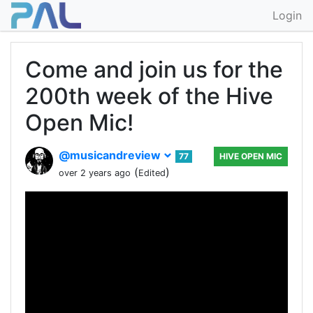
Login
Come and join us for the
200th week of the Hive
Open Mic!
@musicandreview
77
HIVE OPEN MIC
(
)
over 2 years ago
Edited