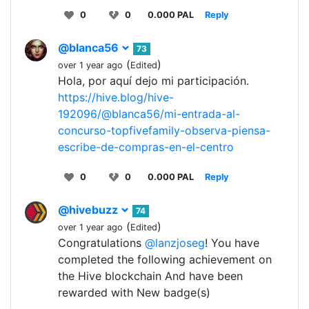
0
0
0.000 PAL
Reply
@blanca56
73
(
)
over 1 year ago
Edited
Hola, por aquí dejo mi participación.
https://hive.blog/hive-
192096/@blanca56/mi-entrada-al-
concurso-topfivefamily-observa-piensa-
escribe-de-compras-en-el-centro
0
0
0.000 PAL
Reply
@hivebuzz
74
(
)
over 1 year ago
Edited
Congratulations
@lanzjoseg
! You have
completed the following achievement on
the Hive blockchain And have been
rewarded with New badge(s)