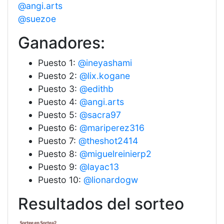
@angi.arts
@suezoe
Ganadores:
Puesto 1:
@ineyashami
Puesto 2:
@lix.kogane
Puesto 3:
@edithb
Puesto 4:
@angi.arts
Puesto 5:
@sacra97
Puesto 6:
@mariperez316
Puesto 7:
@theshot2414
Puesto 8:
@miguelreinierp2
Puesto 9:
@layac13
Puesto 10:
@lionardogw
Resultados del sorteo