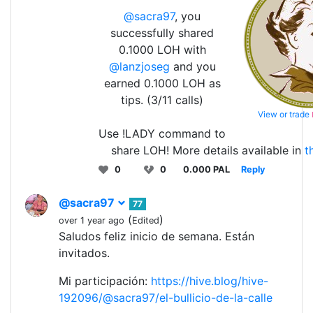
@sacra97
, you
successfully shared
0.1000 LOH with
@lanzjoseg
and you
earned 0.1000 LOH as
tips. (3/11 calls)
View or trade
Use !LADY command to
share LOH! More details available in
t
0
0
0.000 PAL
Reply
@sacra97
77
(
)
over 1 year ago
Edited
Saludos feliz inicio de semana. Están
invitados.
Mi participación:
https://hive.blog/hive-
192096/@sacra97/el-bullicio-de-la-calle