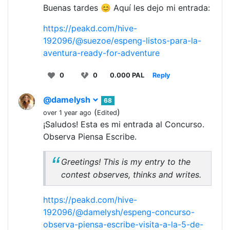
Buenas tardes 😊 Aquí les dejo mi entrada:
https://peakd.com/hive-
192096/@suezoe/espeng-listos-para-la-
aventura-ready-for-adventure
0
0
0.000 PAL
Reply
@damelysh
68
(
)
over 1 year ago
Edited
¡Saludos! Esta es mi entrada al Concurso.
Observa Piensa Escribe.
Greetings! This is my entry to the
contest observes, thinks and writes.
https://peakd.com/hive-
192096/@damelysh/espeng-concurso-
observa-piensa-escribe-visita-a-la-5-de-