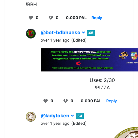
!BBH
0
0
0.000 PAL
Reply
@bot-bdbhueso
48
(
)
over 1 year ago
Edited
Uses: 2/30
!PIZZA
0
0
0.000 PAL
Reply
@ladytoken
54
(
)
over 1 year ago
Edited