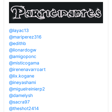
@layac13
@mariperez316
@edithb
@lionardogw
@amigoponc
@misticogama
@irenenavarroart
@lix.kogane
@ineyashami
@miguelreinierp2
@damelysh
@sacra97
@theshot2414