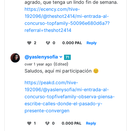
agrado, que tenga un lindo fin de semana.
https://ecency.com/hive-
192096/@theshot2414/mi-entrada-al-
concurso-topfamily-50096e680d6a7?
referral=theshot2414
2
0
0.000 PAL
Reply
@yaslenysofia
71
(
)
over 1 year ago
Edited
Saludos, aquí mi participación 😊
https://peakd.com/hive-
192096/@yaslenysofia/mi-entrada-al-
concurso-topfivefamily-observa-piensa-
escribe-calles-donde-el-pasado-y-
presente-convergen
1
0
0.000 PAL
Reply