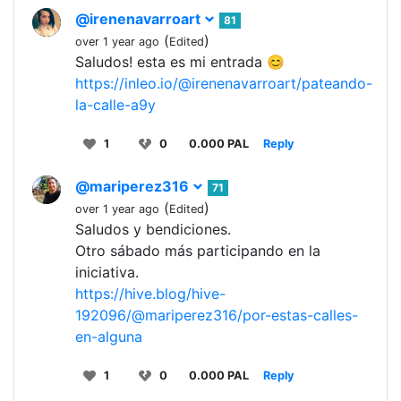
@irenenavarroart
81
(
)
over 1 year ago
Edited
Saludos! esta es mi entrada 😊
https://inleo.io/@irenenavarroart/pateando-
la-calle-a9y
1
0
0.000 PAL
Reply
@mariperez316
71
(
)
over 1 year ago
Edited
Saludos y bendiciones.
Otro sábado más participando en la
iniciativa.
https://hive.blog/hive-
192096/@mariperez316/por-estas-calles-
en-alguna
1
0
0.000 PAL
Reply