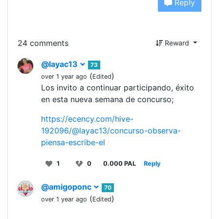
Reply
24 comments
Reward
@layac13
73
(
)
over 1 year ago
Edited
Los invito a continuar participando, éxito
en esta nueva semana de concurso;
https://ecency.com/hive-
192096/@layac13/concurso-observa-
piensa-escribe-el
1
0
0.000 PAL
Reply
@amigoponc
70
(
)
over 1 year ago
Edited