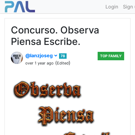
Login
Sign
Concurso. Observa
Piensa Escribe.
@lanzjoseg
78
TOP FAMILY
(
)
over 1 year ago
Edited