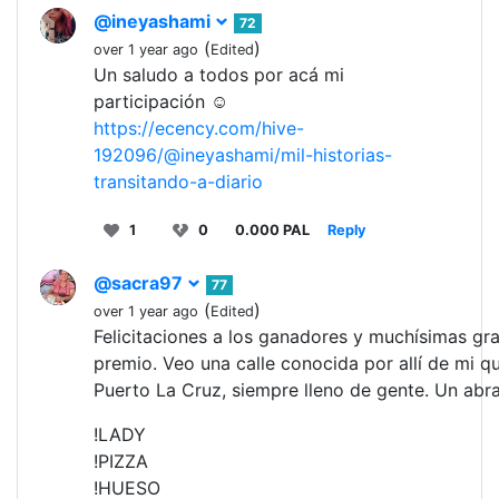
@ineyashami
72
(
)
over 1 year ago
Edited
Un saludo a todos por acá mi
participación ☺️
https://ecency.com/hive-
192096/@ineyashami/mil-historias-
transitando-a-diario
1
0
0.000 PAL
Reply
@sacra97
77
(
)
over 1 year ago
Edited
Felicitaciones a los ganadores y muchísimas gra
premio. Veo una calle conocida por allí de mi q
Puerto La Cruz, siempre lleno de gente. Un abr
!LADY
!PIZZA
!HUESO