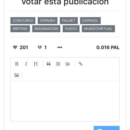
votar esta publicación
CONCURSO
SPANISH
PALNET
ESPANOL
WRITING
IMAGINACION
HUESO
MUNDOVIRTUAL
201
1
0.016 PAL