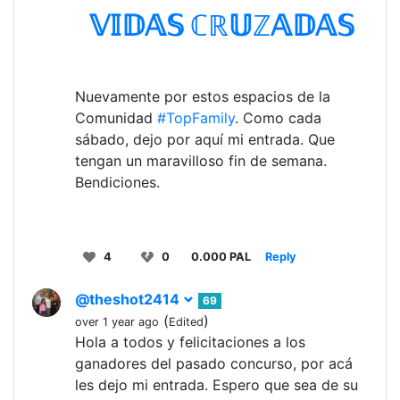
𝕍𝕀𝔻𝔸𝕊 ℂℝ𝕌ℤ𝔸𝔻𝔸𝕊
Nuevamente por estos espacios de la
Comunidad
#TopFamily
. Como cada
sábado, dejo por aquí mi entrada. Que
tengan un maravilloso fin de semana.
Bendiciones.
4
0
0.000 PAL
Reply
@theshot2414
69
(
)
over 1 year ago
Edited
Hola a todos y felicitaciones a los
ganadores del pasado concurso, por acá
les dejo mi entrada. Espero que sea de su