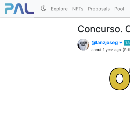
Explore
NFTs
Proposals
Pool
Concurso. O
@lanzjoseg
78
(
about 1 year ago
Edi