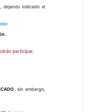
n
, dejando indicado el
ueso
ón.
drán participar,
ICADO
, sin embargo,