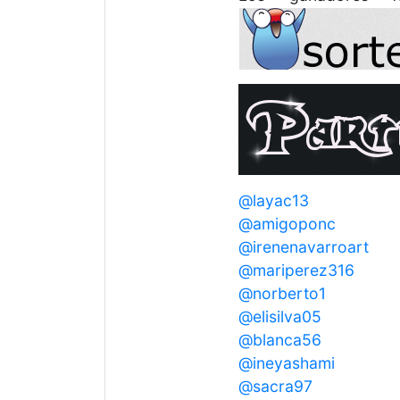
@layac13
@amigoponc
@irenenavarroart
@mariperez316
@norberto1
@elisilva05
@blanca56
@ineyashami
@sacra97