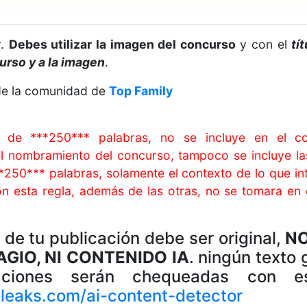
t
.
Debes utilizar la imagen del concurso
y con el
tí
urso y a la imagen
.
 de la comunidad de
Top Family
de ***250*** palabras, no se incluye en el con
 el nombramiento del concurso, tampoco se incluye la
*250*** palabras, solamente el contexto de lo que in
n esta regla, además de las otras, no se tomara en 
 de tu publicación debe ser original,
NO
GIO, NI CONTENIDO IA
. ningún texto 
aciones serán chequeadas con est
yleaks.com/ai-content-detector