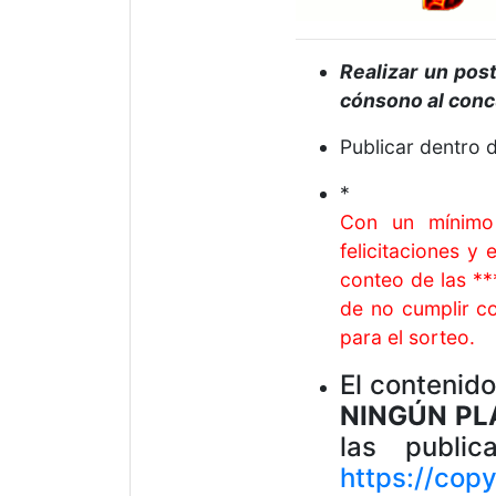
Realizar un pos
cónsono al conc
Publicar dentro
*
Con un mínimo 
felicitaciones y
conteo de las **
de no cumplir co
para el sorteo.
El contenido
NINGÚN PLA
las public
https://cop