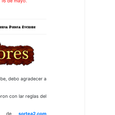
s 16 de mayo.
ibe, debo agradecer a
ron con lar reglas del
rio de
sortea2.com