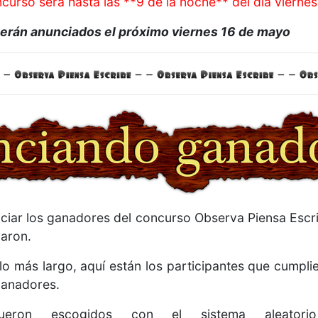
ncurso será hasta las **9 de la noche** del día vierne
erán anunciados el próximo viernes 16 de mayo
iar los ganadores del concurso Observa Piensa Escr
paron.
o más largo, aquí están los participantes que cumplie
ganadores.
fueron escogidos con el sistema aleato