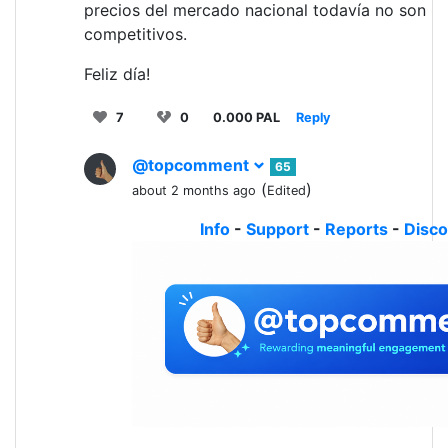
precios del mercado nacional todavía no son
competitivos.
Feliz día!
7
0
0.000 PAL
Reply
@topcomment
65
(
)
about 2 months ago
Edited
Info
-
Support
-
Reports
-
Disco