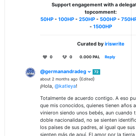
Support engagement with a delegat
topcomment:
50HP
-
100HP
-
250HP
-
500HP
-
750H
-
1500HP
Curated by
iriswrite
0
0
0.000 PAL
Reply
@germanandradeg
72
(
)
about 2 months ago
Edited
¡Hola,
@katleya
!
Totalmente de acuerdo contigo. A eso p
que mis conocidos, quienes tienen años a
vinieron siendo unos bebés, aun cuando t
doble nacionalidad, no se sienten identif
los países de sus padres, al igual que sus
sienten más de aquí. El amor por la tierra