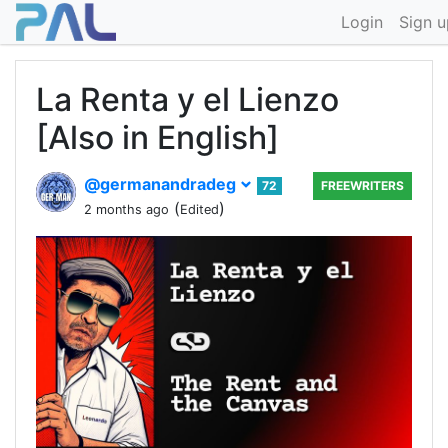
Login
Sign u
La Renta y el Lienzo
[Also in English]
@germanandradeg
72
FREEWRITERS
(
)
2 months ago
Edited