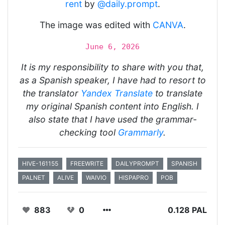
rent
by
@daily.prompt
.
The image was edited with
CANVA
.
June 6, 2026
It is my responsibility to share with you that,
as a Spanish speaker, I have had to resort to
the translator
Yandex Translate
to translate
my original Spanish content into English. I
also state that I have used the grammar-
checking tool
Grammarly
.
HIVE-161155
FREEWRITE
DAILYPROMPT
SPANISH
PALNET
ALIVE
WAIVIO
HISPAPRO
POB
883
0
0.128 PAL