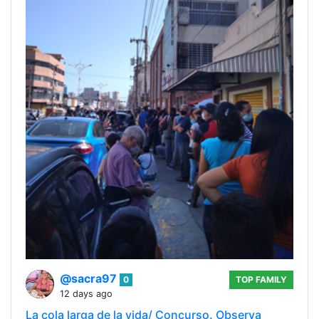
@sacra97
0
TOP FAMILY
12 days ago
La cola larga de la vida/ Concurso. Observa