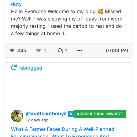
duty
Hello Everyone Welcome to my blog 🥰 Missed
me? Well, I was enjoying my off days from work,
majorly resting. I used the period to rest and do
a few things at home. I…
345
0
1
0.039 PAL
reblogged
@mattsanthonyit
0
AGRICULTURAL MINDSET
12 days ago
What A Farmer Faces During A Well-Planned
Farming Season. What To Experience And