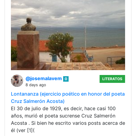
@josemalavem
0
LITERATOS
8 days ago
Lontananza (ejercicio poético en honor del poeta
Cruz Salmerón Acosta)
El 30 de julio de 1929, es decir, hace casi 100
años, murió el poeta sucrense Cruz Salmerón
Acosta . Si bien he escrito varios posts acerca de
él (ver [1](