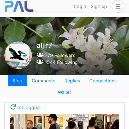
Login
Sign up
aljif7
779 Followers
1544 Following
Blog
Comments
Replies
Connections
Wallet
reblogged