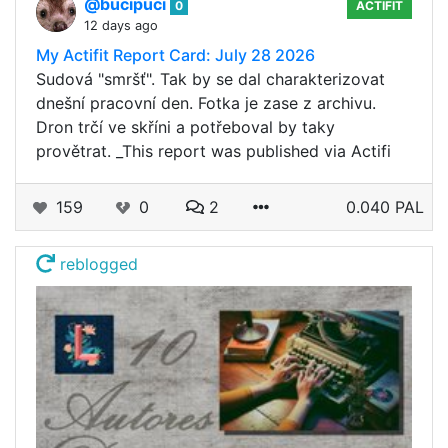
@bucipuci
0
ACTIFIT
12 days ago
My Actifit Report Card: July 28 2026
Sudová "smršť". Tak by se dal charakterizovat
dnešní pracovní den. Fotka je zase z archivu.
Dron trčí ve skříni a potřeboval by taky
provětrat. _This report was published via Actifi
159
0
2
0.040 PAL
reblogged