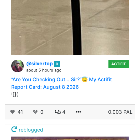
@silvertop
0
ACTIFIT
about 5 hours ago
“Are You Checking Out….Sir?”😇 My Actifit
Report Card: August 8 2026
![](
41
0
4
0.003 PAL
reblogged