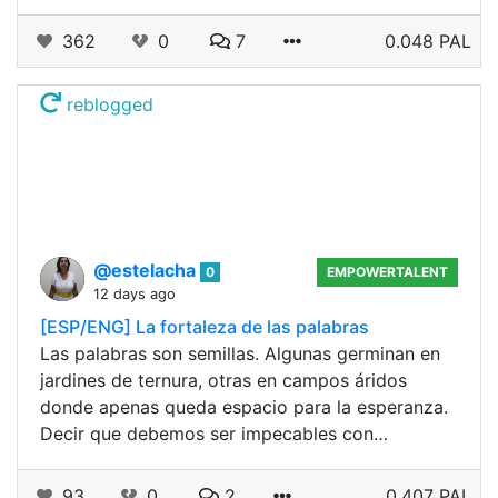
362
0
7
0.048 PAL
reblogged
@estelacha
0
EMPOWERTALENT
12 days ago
[ESP/ENG] La fortaleza de las palabras
Las palabras son semillas. Algunas germinan en
jardines de ternura, otras en campos áridos
donde apenas queda espacio para la esperanza.
Decir que debemos ser impecables con…
93
0
2
0.407 PAL